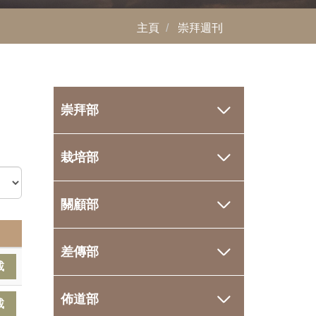
主頁
崇拜週刊
崇拜部
栽培部
關顧部
差傳部
載
佈道部
載