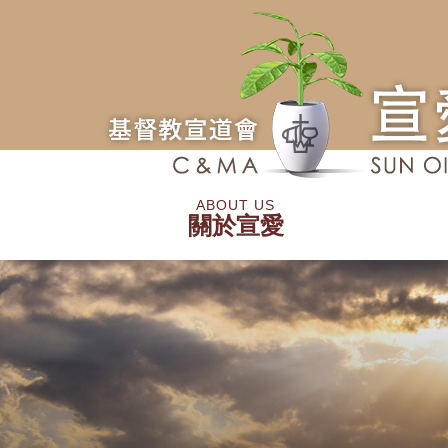
Skip
to
main
content
宣
ABOUT US
關於宣愛
道
會
認識宣愛
信仰立場
同工團隊
宣
愛
堂