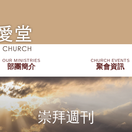
OUR MINISTRIES
CHURCH EVENTS
部團簡介
聚會資訊
培育團
事工部
其他
網上資源
圖書閣
植堂
最新活動/消息
聚會時間
崇拜資訊
祈禱事項
祈禱會
崇拜週刊