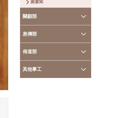
圖書閣
關顧部
差傳部
佈道部
其他事工