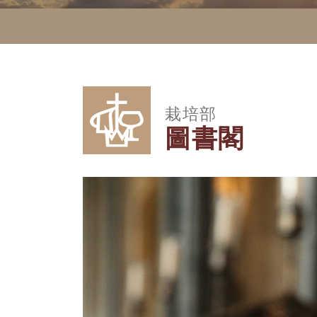
栽培部
圖書閣