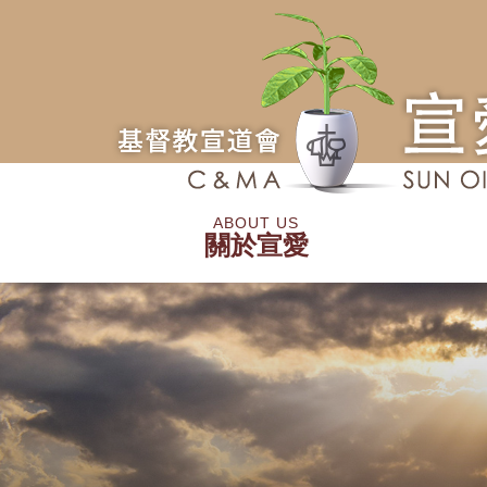
Skip
to
main
content
宣
ABOUT US
關於宣愛
道
會
認識宣愛
信仰立場
同工團隊
宣
愛
堂