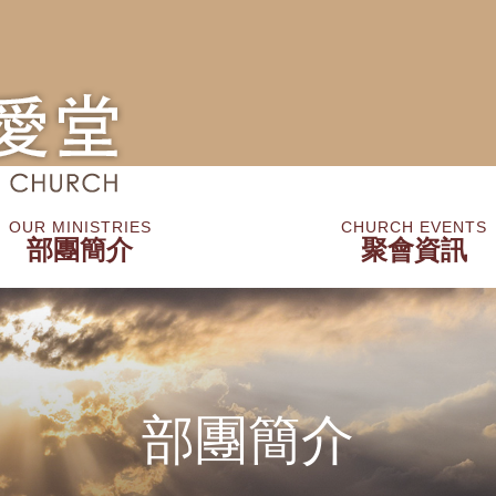
OUR MINISTRIES
CHURCH EVENTS
部團簡介
聚會資訊
培育團
事工部
其他
網上資源
圖書閣
植堂
最新活動/消息
聚會時間
崇拜資訊
祈禱事項
祈禱會
部團簡介