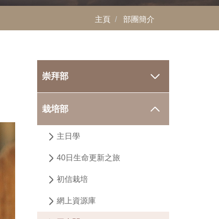
主頁
部團簡介
崇拜部
栽培部
主日學
40日生命更新之旅
初信栽培
網上資源庫